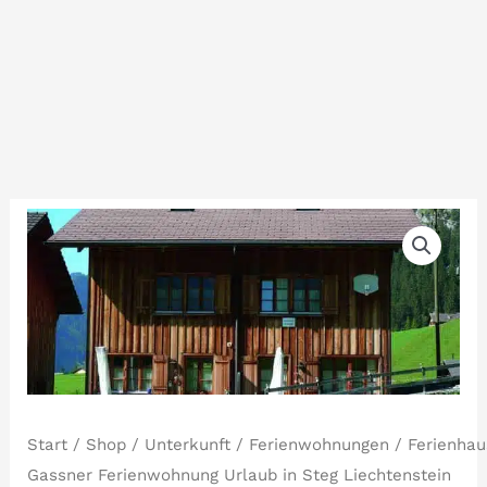
Start
/
Shop
/
Unterkunft
/
Ferienwohnungen
/ Ferienhau
Gassner Ferienwohnung Urlaub in Steg Liechtenstein