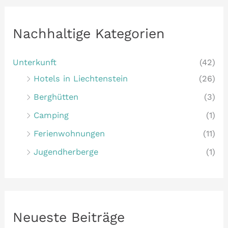
e
n
Nachhaltige Kategorien
n
a
Unterkunft
(42)
c
Hotels in Liechtenstein
(26)
h
Berghütten
(3)
:
Camping
(1)
Ferienwohnungen
(11)
Jugendherberge
(1)
Neueste Beiträge