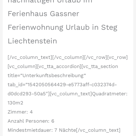
Ferienhaus Gassner
Ferienwohnung Urlaub in Steg
Liechtenstein
[/vc_column_text][/vc_column][/vc_row][vc_row]
[vc_column][vc_tta_accordion][vc_tta_section
title=“Unterkunftsbeschreibung“
tab_id=“1542050564429-e5773aff-c032374d-
d0dcd293-50a5″][vc_column_text]Quadratmeter:
130m2
Zimmer: 4
Anzahl Personen: 6
Mindestmietdauer: 7 Nächte[/vc_column_text]