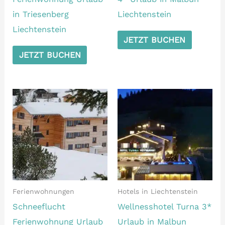
in Triesenberg
Liechtenstein
Liechtenstein
JETZT BUCHEN
JETZT BUCHEN
Ferienwohnungen
Hotels in Liechtenstein
Schneeflucht
Wellnesshotel Turna 3*
Ferienwohnung Urlaub
Urlaub in Malbun