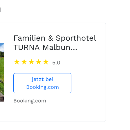
]
Familien & Sporthotel
TURNA Malbun
Superior
5.0
jetzt bei
Booking.com
Booking.com