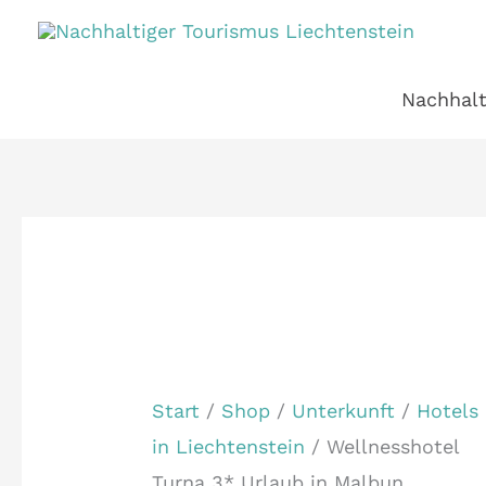
Zum
Inhalt
springen
Nachhalt
Start
/
Shop
/
Unterkunft
/
Hotels
in Liechtenstein
/ Wellnesshotel
Turna 3* Urlaub in Malbun