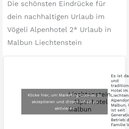
Die schönsten Eindrücke für
dein nachhaltigen Urlaub im
Vögeli Alpenhotel 2* Urlaub in
Malbun Liechtenstein
Es ist da
und
tradition
Hotel im
Liechtenstein
Klicke hier, um Marketing-Cookies zu
Liechten
- Alpenhotel
Alpendor
akzeptieren und diesen Inhalt zu
Malbun. 
Malbun
aktivieren
ist seit
Generati
Betrieb 
Familie V