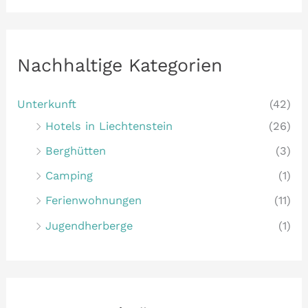
h
e
n
Nachhaltige Kategorien
n
a
Unterkunft
(42)
c
Hotels in Liechtenstein
(26)
h
Berghütten
(3)
:
Camping
(1)
Ferienwohnungen
(11)
Jugendherberge
(1)