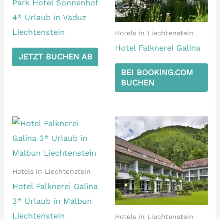
Park Hotel Sonnenhof
4* Urlaub in Vaduz
Liechtenstein
Hotels in Liechtenstein
Hotel Falknerei Galina
JETZT BUCHEN AB
BEI BOOKING.COM
BUCHEN
Hotels in Liechtenstein
Hotel Falknerei Galina
3* Urlaub in Malbun
Liechtenstein
Hotels in Liechtenstein