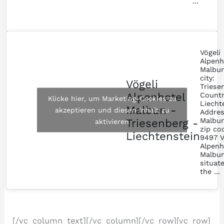
...
Vögeli
Alpenh
Malbun
city:
Vögeli
Triese
Alpenhotel
Countr
Klicke hier, um Marketing-Cookies zu
Liecht
Malbun -
akzeptieren und diesen Inhalt zu
Addres
Malbun
Triesenberg -
aktivieren
zip co
Liechtenstein
9497 V
Alpenh
Malbun
situat
the ...
[/vc_column_text][/vc_column][/vc_row][vc_row]