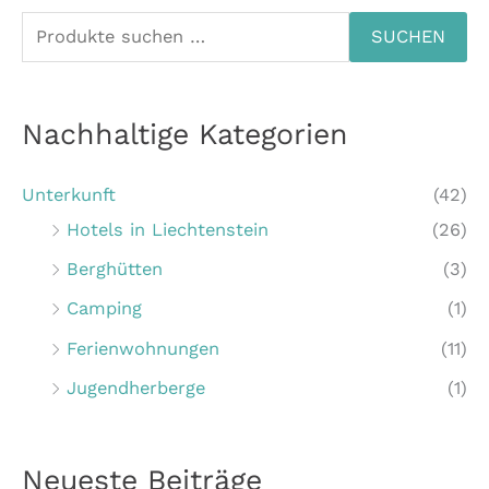
S
SUCHEN
u
c
Nachhaltige Kategorien
h
e
Unterkunft
(42)
n
Hotels in Liechtenstein
(26)
n
Berghütten
(3)
a
c
Camping
(1)
h
Ferienwohnungen
(11)
:
Jugendherberge
(1)
Neueste Beiträge