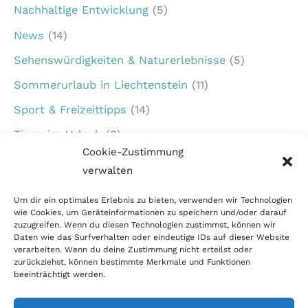
Nachhaltige Entwicklung
(5)
News
(14)
Sehenswürdigkeiten & Naturerlebnisse
(5)
Sommerurlaub in Liechtenstein
(11)
Sport & Freizeittipps
(14)
Tipps im Urlaub
(3)
Cookie-Zustimmung
Urlaub für Familien
(7)
verwalten
Veranstaltungen in Liechtenstein
(1)
Um dir ein optimales Erlebnis zu bieten, verwenden wir Technologien
Winterurlaub in Liechtenstein
(5)
wie Cookies, um Geräteinformationen zu speichern und/oder darauf
zuzugreifen. Wenn du diesen Technologien zustimmst, können wir
Daten wie das Surfverhalten oder eindeutige IDs auf dieser Website
verarbeiten. Wenn du deine Zustimmung nicht erteilst oder
zurückziehst, können bestimmte Merkmale und Funktionen
beeinträchtigt werden.
Copyright © 2026
Nachhaltiger Tourismus
Liechtenstein