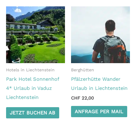
Hotels in Liechtenstein
Berghütten
Park Hotel Sonnenhof
Pfälzerhütte Wander
4* Urlaub in Vaduz
Urlaub in Liechtenstein
Liechtenstein
CHF
22,00
ANFRAGE PER MAIL
JETZT BUCHEN AB