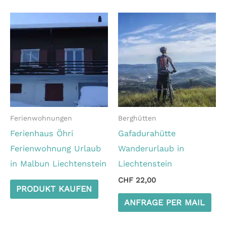
Ferienwohnungen
Berghütten
Ferienhaus Öhri
Gafadurahütte
Ferienwohnung Urlaub
Wanderurlaub in
in Malbun Liechtenstein
Liechtenstein
CHF
22,00
PRODUKT KAUFEN
ANFRAGE PER MAIL