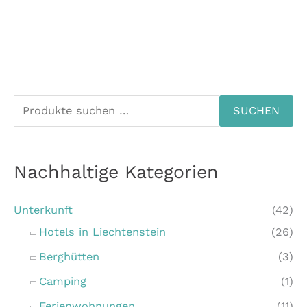
S
SUCHEN
u
c
Nachhaltige Kategorien
h
e
Unterkunft
(42)
n
Hotels in Liechtenstein
(26)
n
Berghütten
(3)
a
c
Camping
(1)
h
Ferienwohnungen
(11)