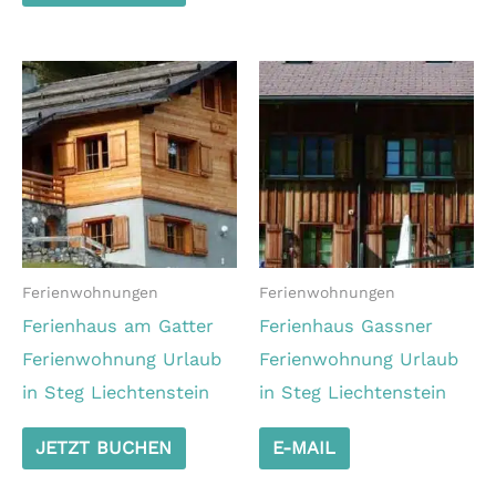
Ferienwohnungen
Ferienwohnungen
Ferienhaus am Gatter
Ferienhaus Gassner
Ferienwohnung Urlaub
Ferienwohnung Urlaub
in Steg Liechtenstein
in Steg Liechtenstein
JETZT BUCHEN
E-MAIL