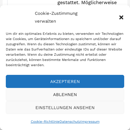
gestattet. Möglicherweise
fallen Gebühren an.
Cookie-Zustimmung
verwalten
In diesem Hotel
Berggasthaus Sücka
werden folgende
akzeptiert diese Karten und
Um dir ein optimales Erlebnis zu bieten, verwenden wir Technologien
wie Cookies, um Geräteinformationen zu speichern und/oder darauf
Karten akzeptiert
behält sich das Recht vor,
zuzugreifen. Wenn du diesen Technologien zustimmst, können wir
einen bestimmten Betrag
Daten wie das Surfverhalten oder eindeutige IDs auf dieser Website
verarbeiten. Wenn du deine Zustimmung nicht erteilst oder
vor Ihrer Ankunft
zurückziehst, können bestimmte Merkmale und Funktionen
beeinträchtigt werden.
vorübergehend zu
blockieren.
AKZEPTIEREN
Das Berggasthaus Sücka liegt 1400 m über dem
ABLEHNEN
Meeresspiegel auf einer traditionellen Alm in den
EINSTELLUNGEN ANSEHEN
Alpen, hier genießen Sie von allen Zimmern eine
Aussicht ins...
Cookie-Richtlinie
Datenschutz
Impressum