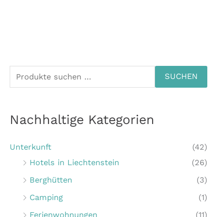
S
SUCHEN
u
c
Nachhaltige Kategorien
h
e
Unterkunft
(42)
n
Hotels in Liechtenstein
(26)
n
Berghütten
(3)
a
c
Camping
(1)
h
Ferienwohnungen
(11)